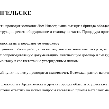
НГЕЛЬСКЕ
сти проводит компания Лом Инвест, наша выездная бригада облад
трукции, режем оборудование и технику на части. Процедура про
 консультанты передают ее менеджеру;
енивает объем работ, а также людские и технические ресурсы, кот
яет сопроводительную документацию, включающую договор и смету
монтажу в соответствии с утвержденным планом.
ый пункт, по нему проводится взаимозачет. Возможен расчет налич
сложности в Архангельске и других городах области осуществляет
готовы ответить на любые вопросы касательно приема металлолома