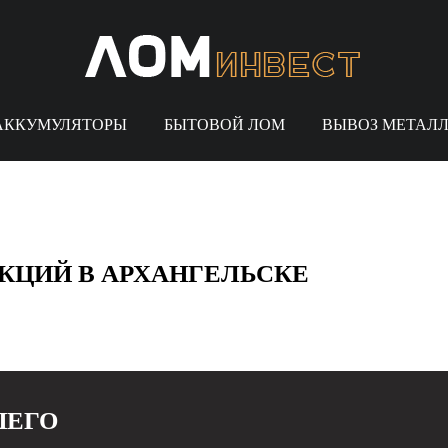
АККУМУЛЯТОРЫ
БЫТОВОЙ ЛОМ
ВЫВОЗ МЕТАЛ
а
Латунь
Медь
Автолом
Де
ЦИЙ В АРХАНГЕЛЬСКЕ
ШЕГО