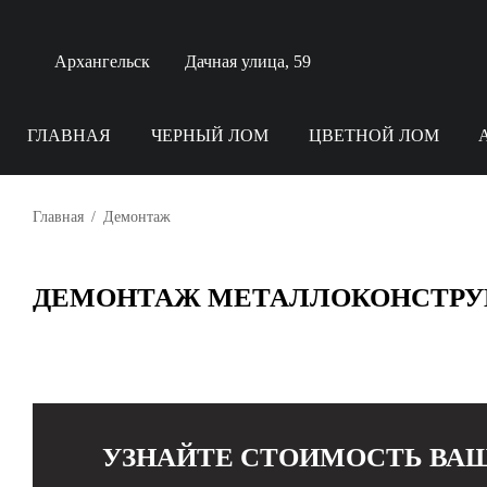
Архангельск
Дачная улица, 59
ГЛАВНАЯ
ЧЕРНЫЙ ЛОМ
ЦВЕТНОЙ ЛОМ
Нажимая на
«Отправить»,
Нержавейка
Чугун
Алюминий
Бронз
Нажимая на
вы даете
«Отправить»,
согласие на
Главная
/
Демонтаж
вы даете
обработку
согласие на
своих
обработку
персональных
своих
данных
ДЕМОНТАЖ МЕТАЛЛОКОНСТРУК
персональных
данных
УЗНАЙТЕ СТОИМОСТЬ ВА