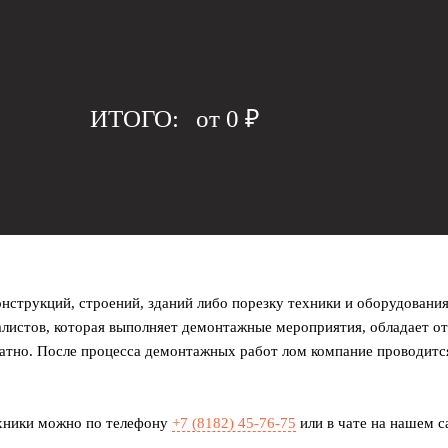
ИТОГО:
от
0
₽
нструкций, строений, зданий либо порезку техники и оборудования
иалистов, которая выполняет демонтажные мероприятия, обладает
уратно. После процесса демонтажных работ лом компание проводит
ехники можно по телефону
+7 (8182)
45-76-75
или в чате на нашем с