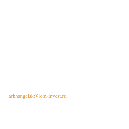
КОНТАКТЫ
163057, Россия, Архангельск, Дачная улица,
59
45-76-75
+7 (8182)
arkhangelsk@lom-invest.ru
Режим работы пункта приема металлолома:
ежедневно с 9:00 до 18:00